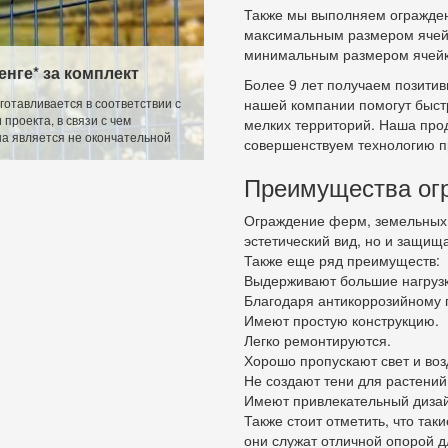
Также мы выполняем огражден
максимальным размером ячейки
минимальным размером ячейк
тенге* за комплект
Более 9 лет получаем позити
готавливается в соответствии с
нашей компании помогут быст
проекта, в связи с чем
мелких территорий. Наша про
на является не окончательной
совершенствуем технологию п
Преимущества огр
Ограждение ферм, земельных 
эстетический вид, но и защищ
Также еще ряд преимуществ:
Выдерживают большие нагрузк
Благодаря антикоррозийному 
Имеют простую конструкцию.
Легко ремонтируются.
Хорошо пропускают свет и воз
Не создают тени для растений
Имеют привлекательный дизай
Также стоит отметить, что так
они служат отличной опорой д