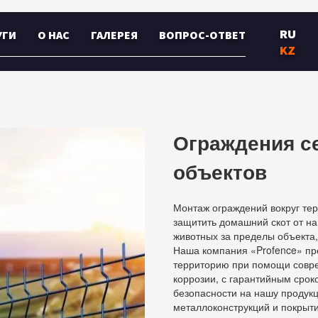
RU
УГИ
О НАС
ГАЛЕРЕЯ
ВОПРОС-ОТВЕТ
KZ
Ограждения с
объектов
Монтаж ограждений вокруг те
защитить домашний скот от н
животных за пределы объекта
Наша компания «Profence» пр
территорию при помощи совр
коррозии, с гарантийным срок
безопасности на нашу продукц
металлоконструкций и покрыти