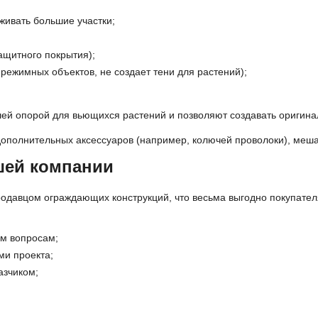
аживать большие участки;
ащитного покрытия);
режимных объектов, не создает тени для растений);
шей опорой для вьющихся растений и позволяют создавать оригина
ополнительных аксессуаров (например, колючей проволоки), меш
шей компании
родавцом ограждающих конструкций, что весьма выгодно покупате
м вопросам;
ми проекта;
азчиком;