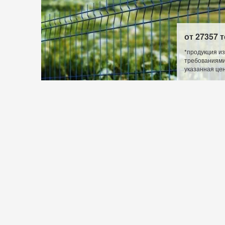
от 27357 
*продукция из
требованиями 
указанная це